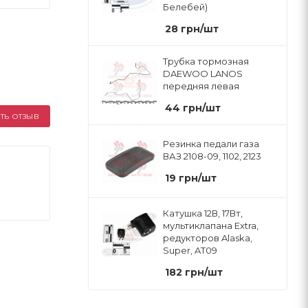
Белебей)
28
грн
/шт
Трубка тормозная
DAEWOO LANOS
передняя левая
44
грн
/шт
ТЬ ОТЗЫВ
Резинка педали газа
ВАЗ 2108-09, 1102, 2123
19
грн
/шт
Катушка 12В, 17Вт,
мультиклапана Extra,
редукторов Alaska,
Super, AT09
182
грн
/шт