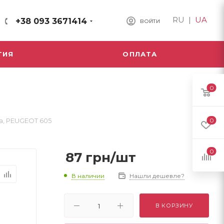
RU
|
UA
+38 093 3671414
ВОЙТИ
ТИЯ
ОПЛАТА
0
a, PEUGEOT 605
0
0
87
грн
/шт
В наличии
Нашли дешевле?
В КОРЗИНУ