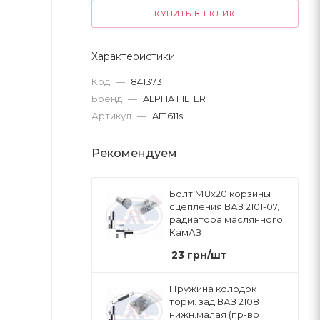
КУПИТЬ В 1 КЛИК
Характеристики
Код
—
841373
Бренд
—
ALPHA FILTER
Артикул
—
AF1611s
Рекомендуем
Болт М8х20 корзины
сцепления ВАЗ 2101-07,
радиатора маслянного
КамАЗ
23
грн
/шт
Пружина колодок
торм. зад ВАЗ 2108
нижн.малая (пр-во