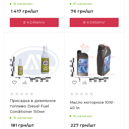
аэрозоль
В наличии
В наличии
1 417
грн
/шт
76
грн
/шт
В КОРЗИНУ
В КОРЗИНУ
Присадка в дизильное
Масло моторное 10W-
топливо Diesel Fuel
40 1л
Conditioner 150мл
В наличии
В наличии
227
грн
/шт
181
грн
/шт