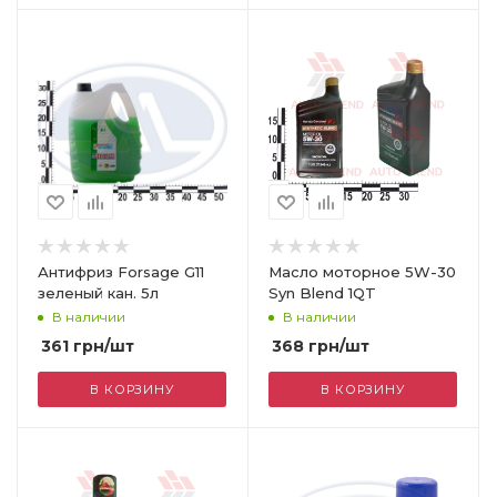
Антифриз Forsage G11
Масло моторное 5W-30
зеленый кан. 5л
Syn Blend 1QT
В наличии
В наличии
361
грн
/шт
368
грн
/шт
В КОРЗИНУ
В КОРЗИНУ