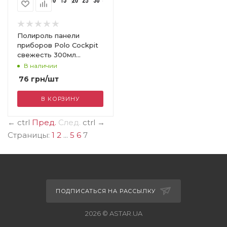
Полироль панели
приборов Polo Cockpit
свежесть 300мл
аэрозоль
В наличии
76
грн
/шт
В КОРЗИНУ
←
ctrl
Пред.
След.
ctrl
→
Страницы:
1
2
...
5
6
7
ПОДПИСАТЬСЯ НА РАССЫЛКУ
2026 © ASTAR.UA