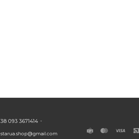
+38 093 3671414
astarua.shop@gmail.com