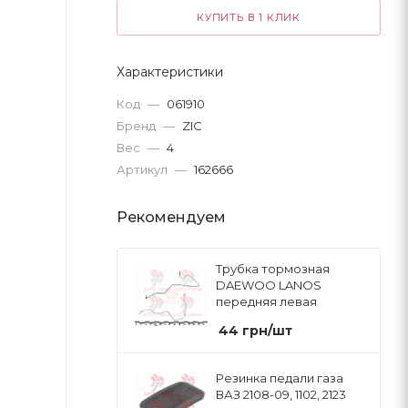
КУПИТЬ В 1 КЛИК
Характеристики
Код
—
061910
Бренд
—
ZIC
Вес
—
4
Артикул
—
162666
Рекомендуем
Трубка тормозная
DAEWOO LANOS
передняя левая
44
грн
/шт
Резинка педали газа
ВАЗ 2108-09, 1102, 2123