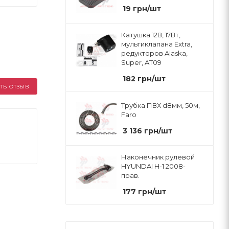
19
грн
/шт
Катушка 12В, 17Вт,
мультиклапана Extra,
редукторов Alaska,
Super, AT09
182
грн
/шт
ТЬ ОТЗЫВ
Трубка ПВХ d8мм, 50м,
Faro
3 136
грн
/шт
Наконечник рулевой
HYUNDAI H-1 2008-
прав.
177
грн
/шт