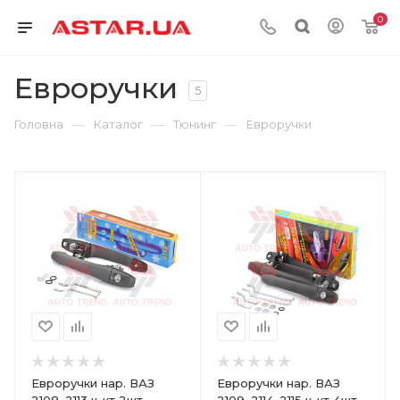
0
Евроручки
5
—
—
—
Головна
Каталог
Тюнинг
Евроручки
Евроручки нар. ВАЗ
Евроручки нар. ВАЗ
2108, 2113 к-кт 2шт.,
2109, 2114-2115 к-кт 4шт.,