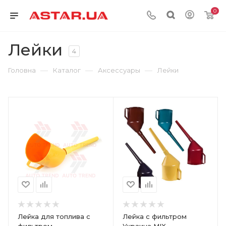
0
Лейки
4
—
—
—
Головна
Каталог
Аксессуары
Лейки
Лейка для топлива с
Лейка с фильтром
фильтром
Украина MIX