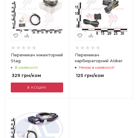
Перемикач інжекторний
Перемикач
Stag
карбюраторний Atiker
В наявності
Немає в наявності
329
грн
/ком
125
грн
/ком
В КОШИК