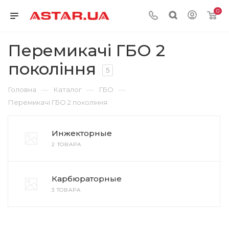
0
Перемикачі ГБО 2
покоління
5
—
—
—
Головна
Каталог
ГБО
Перемикачі ГБО 2 покоління
Инжекторные
2 ТОВАРА
Карбюраторные
3 ТОВАРА