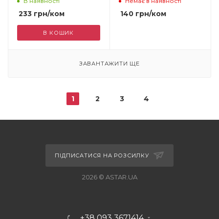
В наявності
Немає в наявності
233
грн
/ком
140
грн
/ком
В КОШИК
ЗАВАНТАЖИТИ ЩЕ
1
2
3
4
ПІДПИСАТИСЯ НА РОЗСИЛКУ
2026 © ASTAR.UA
+38 093 3671414