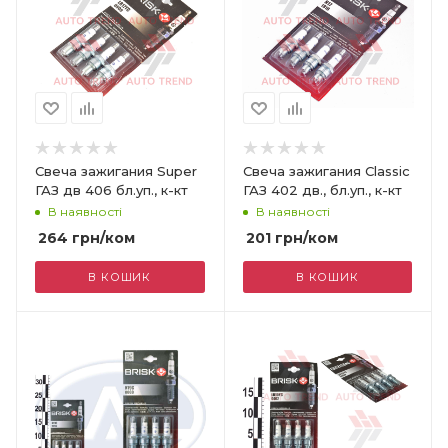
Свеча зажигания Super
Свеча зажигания Classic
ГАЗ дв 406 бл.уп., к-кт
ГАЗ 402 дв., бл.уп., к-кт
В наявності
В наявності
264
грн
/ком
201
грн
/ком
В КОШИК
В КОШИК