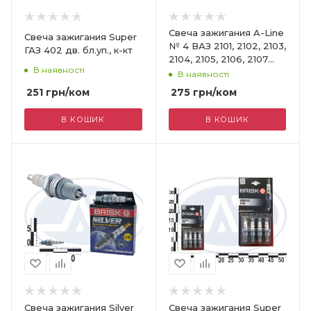
Свеча зажигания A-Line
Свеча зажигания Super
№ 4 ВАЗ 2101, 2102, 2103,
ГАЗ 402 дв. бл.уп., к-кт
2104, 2105, 2106, 2107
В наявності
инд.уп., шт.
В наявності
251
грн
/ком
275
грн
/ком
В КОШИК
В КОШИК
Свеча зажигания Silver
Свеча зажигания Super