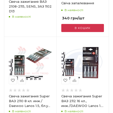
Свеча зажигания ВАЗ
Свіча запалювання
2108-2115, SENS, ЗАЗ 1102
В наявності
D13
В наявності
340
грн
/шт
В КОШИК
Свеча зажигания Super
Свеча зажигания Super
ВАЗ 2110 8 кл. инж./
ВАЗ 2112 16 кл.,
Daewoo Lanos 1.5, бл.уп.,
инж./DAEWOO Lanos 1.6
к-кт
к-кт
В наявності
В наявності