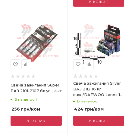
В КОШИК
Свеча зажигания Silver
Свеча зажигания Super
ВАЗ 2112 16 кл.,
ВАЗ 2101-2107 бл.уп., к-кт
инж./DAEWOO Lanos 1.6
В наявності
к-кт
В наявності
256
грн
/ком
424
грн
/ком
В КОШИК
В КОШИК