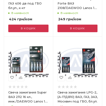
ГАЗ 406 дв под ГБО
Forte ВАЗ
бл.уп., к-кт
2108/DAEWOO Lanos 1.5
бл.уп., к-кт
В наявності
В наявності
424
грн
/ком
249
грн
/ком
В КОШИК
В КОШИК
Свеча зажигания Super
Свеча зажигания LPG-2,
ВАЗ 2112 16 кл.,
(А-17ДВ10) ВАЗ, ГАЗ, ЗАЗ,
инж./DAEWOO Lanos 1.6
Москвич под ГБО, бл.уп.
к-кт