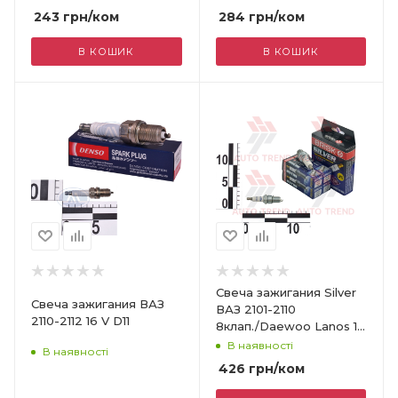
243
грн
/ком
284
грн
/ком
В КОШИК
В КОШИК
Свеча зажигания Silver
Свеча зажигания ВАЗ
ВАЗ 2101-2110
2110-2112 16 V D11
8клап./Daewoo Lanos 1.5
под ГБО, бл.уп., к-кт
В наявності
В наявності
426
грн
/ком