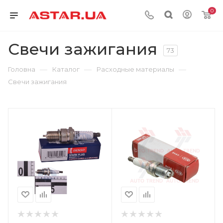
0
Свечи зажигания
73
—
—
—
Головна
Каталог
Расходные материалы
Свечи зажигания