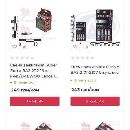
Свеча зажигания Super
Свеча зажигания Classic
Forte ВАЗ 2112 16 кл.,
ВАЗ 2101-2107 бл.уп., к-кт
инж./DAEWOO Lanos 1.6
В наявності
к-кт
В наявності
243
грн
/ком
249
грн
/ком
В КОШИК
В КОШИК