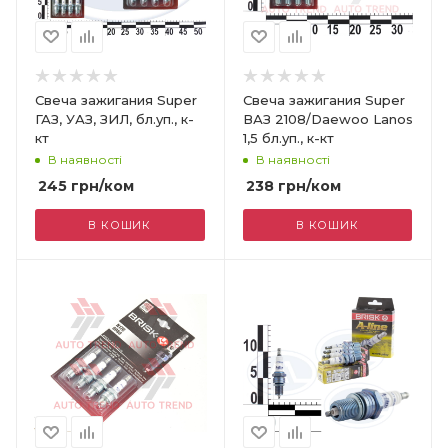
Свеча зажигания Super
Свеча зажигания Super
ГАЗ, УАЗ, ЗИЛ, бл.уп., к-
ВАЗ 2108/Daewoo Lanos
кт
1,5 бл.уп., к-кт
В наявності
В наявності
245
грн
/ком
238
грн
/ком
В КОШИК
В КОШИК