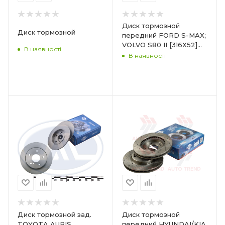
Диск тормозной
Диск тормозной
передний FORD S-MAX;
VOLVO S80 II [316X52]
В наявності
Tuning 5
В наявності
Диск тормозной зад.
Диск тормозной
TOYOTA AURIS,
передний HYUNDAI/KIA