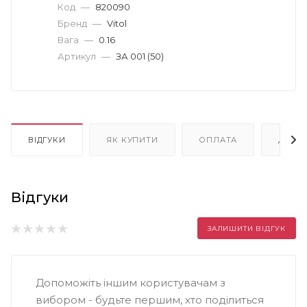
Код
—
820090
Бренд
—
Vitol
Вага
—
0.16
Артикул
—
ЗА 001 (50)
ВІДГУКИ
ЯК КУПИТИ
ОПЛАТА
ДОСТ
Відгуки
ЗАЛИШИТИ ВІДГУК
Допоможіть іншим користувачам з
вибором - будьте першим, хто поділиться