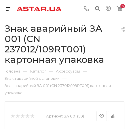
0
Знак аварийный ЗА
001 (СN
237012/109RT001)
картонная упаковка
—
—
—
Головна
Каталог
Аксессуары
—
Знаки аварийной остановки
Знак аварийный ЗА 001 (СN 237012/109RT001) картонная
упаковка
Артикул:
ЗА 001 (50)